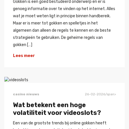
Gokken is een goed bestudeerd onderwerp en er is
genoeg informatie over te vinden op het internet. Alles
wat je moet weten ligt in principe binnen handbereik.
Maar er is meer tot gokken en spelletjes in het
algemeen dan alleen de regels te kennen en de beste
strategieën te gebruiken. De geheime regels van
gokken […]
Lees meer
casino nieuws
26-02-2026/span>
Wat betekent een hoge
volatiliteit voor videoslots?
Een van de grootste trends bij online gokken heeft