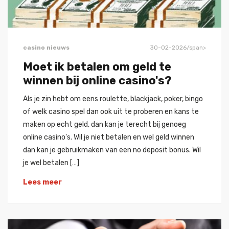
casino nieuws
30-02-2026/span>
Moet ik betalen om geld te
winnen bij online casino's?
Als je zin hebt om eens roulette, blackjack, poker, bingo
of welk casino spel dan ook uit te proberen en kans te
maken op echt geld, dan kan je terecht bij genoeg
online casino's. Wil je niet betalen en wel geld winnen
dan kan je gebruikmaken van een no deposit bonus. Wil
je wel betalen […]
Lees meer