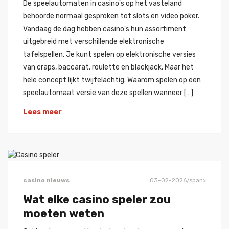
De speelautomaten in casino's op het vasteland
behoorde normaal gesproken tot slots en video poker.
Vandaag de dag hebben casino's hun assortiment
uitgebreid met verschillende elektronische
tafelspellen. Je kunt spelen op elektronische versies
van craps, baccarat, roulette en blackjack. Maar het
hele concept lijkt twijfelachtig. Waarom spelen op een
speelautomaat versie van deze spellen wanneer […]
Lees meer
casino nieuws
03-02-2026/span>
Wat elke casino speler zou
moeten weten