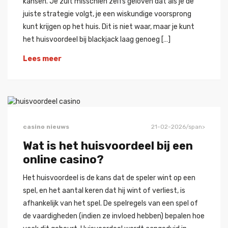
kansen. Je zult misschien zelfs geloven dat als je de
juiste strategie volgt, je een wiskundige voorsprong
kunt krijgen op het huis. Dit is niet waar, maar je kunt
het huisvoordeel bij blackjack laag genoeg […]
Lees meer
casino nieuws
21-02-2026/span>
Wat is het huisvoordeel bij een
online casino?
Het huisvoordeel is de kans dat de speler wint op een
spel, en het aantal keren dat hij wint of verliest, is
afhankelijk van het spel. De spelregels van een spel of
de vaardigheden (indien ze invloed hebben) bepalen hoe