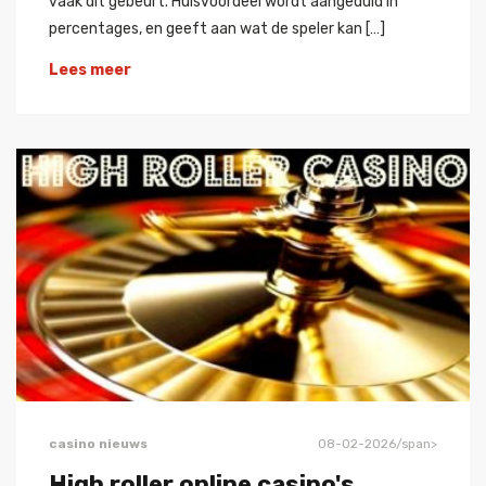
vaak dit gebeurt. Huisvoordeel wordt aangeduid in
percentages, en geeft aan wat de speler kan […]
Lees meer
casino nieuws
08-02-2026/span>
High roller online casino's