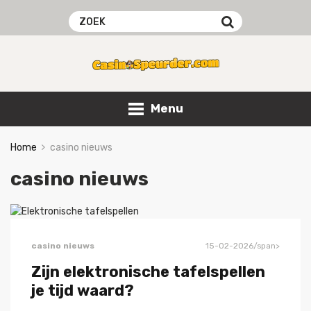
Menu
Home
casino nieuws
casino nieuws
casino nieuws
15-02-2026/span>
Zijn elektronische tafelspellen
je tijd waard?