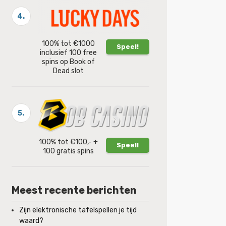
4.
100% tot €1000
Speel!
inclusief 100 free
spins op Book of
Dead slot
5.
100% tot €100,- +
Speel!
100 gratis spins
Meest recente berichten
Zijn elektronische tafelspellen je tijd
waard?