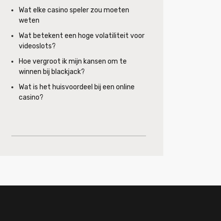
Wat elke casino speler zou moeten
weten
Wat betekent een hoge volatiliteit voor
videoslots?
Hoe vergroot ik mijn kansen om te
winnen bij blackjack?
Wat is het huisvoordeel bij een online
casino?