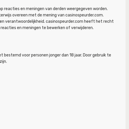
rop reacties en meningen van derden weergegeven worden.
kerwijs overeen met de mening van casinospeurder.com.
en verantwoordelijkheid. casinospeurder.com heeft het recht
reacties en meningen te bewerken of verwijderen.
et bestemd voor personen jonger dan 18 jaar. Door gebruik te
ijn.