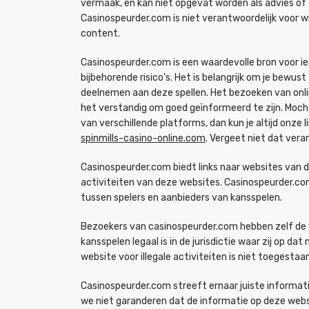
vermaak, en kan niet opgevat worden als advies of
Casinospeurder.com is niet verantwoordelijk voor wi
content.
Casinospeurder.com is een waardevolle bron voor ie
bijbehorende risico's. Het is belangrijk om je bewust
deelnemen aan deze spellen. Het bezoeken van onlin
het verstandig om goed geïnformeerd te zijn. Mocht
van verschillende platforms, dan kun je altijd onze 
spinmills-casino-online.com
. Vergeet niet dat ver
Casinospeurder.com biedt links naar websites van d
activiteiten van deze websites. Casinospeurder.co
tussen spelers en aanbieders van kansspelen.
Bezoekers van casinospeurder.com hebben zelf de v
kansspelen legaal is in de jurisdictie waar zij op d
website voor illegale activiteiten is niet toegestaan
Casinospeurder.com streeft ernaar juiste informati
we niet garanderen dat de informatie op deze websit