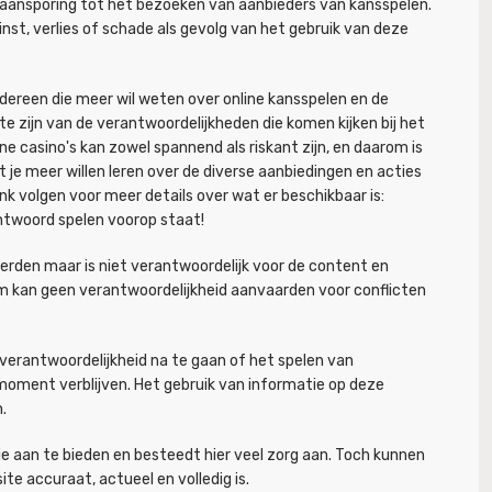
 aansporing tot het bezoeken van aanbieders van kansspelen.
nst, verlies of schade als gevolg van het gebruik van deze
dereen die meer wil weten over online kansspelen en de
 te zijn van de verantwoordelijkheden die komen kijken bij het
e casino's kan zowel spannend als riskant zijn, en daarom is
 je meer willen leren over de diverse aanbiedingen en acties
link volgen voor meer details over wat er beschikbaar is:
antwoord spelen voorop staat!
erden maar is niet verantwoordelijk voor de content en
m kan geen verantwoordelijkheid aanvaarden voor conflicten
erantwoordelijkheid na te gaan of het spelen van
at moment verblijven. Het gebruik van informatie op deze
.
e aan te bieden en besteedt hier veel zorg aan. Toch kunnen
e accuraat, actueel en volledig is.