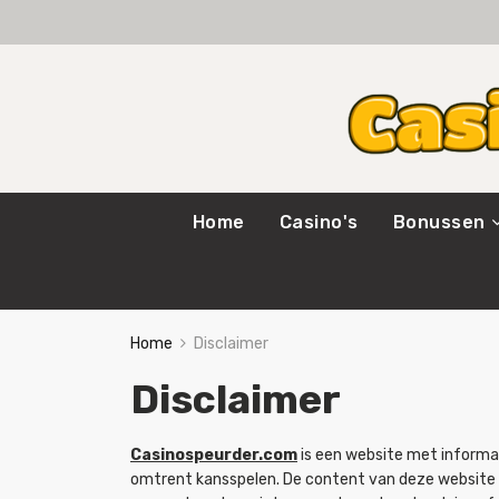
Home
Casino's
Bonussen
Home
Disclaimer
Disclaimer
Casinospeurder.com
is een website met informat
omtrent kansspelen. De content van deze website i