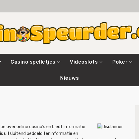
Casino spelletjes
Videoslots
Poker
Nieuws
ie over online casino's en biedt informatie
s uitsluitend bedoeld ter informatie en