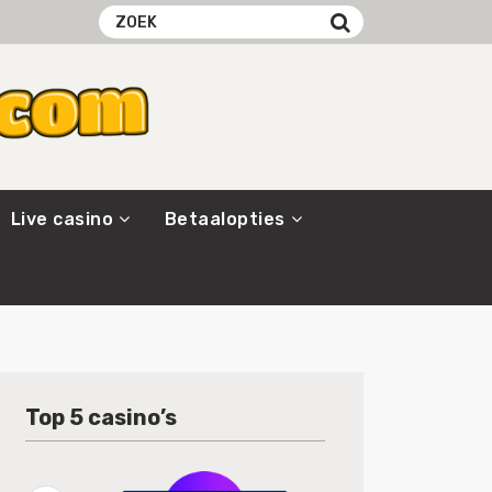
Live casino
Betaalopties
Top 5 casino’s