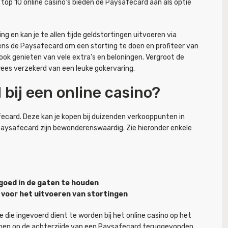
e top 10 online casino's bieden de Paysafecard aan als optie
ng en kan je te allen tijde geldstortingen uitvoeren via
eens de Paysafecard om een storting te doen en profiteer van
e ook genieten van vele extra's en beloningen. Vergroot de
ees verzekerd van een leuke gokervaring.
bij een online casino?
safecard. Deze kan je kopen bij duizenden verkooppunten in
Paysafecard zijn bewonderenswaardig. Zie hieronder enkele
 goed in de gaten te houden
voor het uitvoeren van stortingen
 die ingevoerd dient te worden bij het online casino op het
nnen op de achterzijde van een Paysafecard teruggevonden