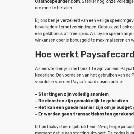
Casinospeurder.com
. Sterker nog, onze volledig
om mee te betalen.
Bij ons ben je verzekerd van een veilige speelomgevi
beveiligde internetverbindingen. Gebruik zelf ook 
een geldbonus of free spins. Als loyale speler kan j
winkansen door je bonusgeld te maximaliseren en w
Hoe werkt Paysafecard 
Als eerste dien je in het bezit te zijn van een Pay
Nederland. De voordelen van het gebruiken van de 
voordelen van een Paysafecard casino online:
– Stortingen zijn volledig anoniem
– De diensten zijn gemakkelijk te gebruiken
– Het kan een goede manier zijn om je budget
– Er worden geen transactiekosten gerekend 
Dit betaalsysteem gebruikt een 16-cijferige pincode
moment dat je een storting uitvoert. De codes ku