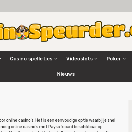
Casino spelletjes
Videoslots
Poker
Nieuws
r online casino's. Het is een eenvoudige optie waarbij je snel
n genoeg online casino's met Paysafecard beschikbaar op