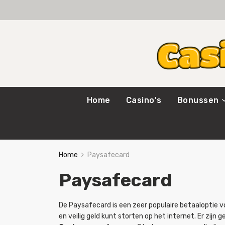
Home
Casino's
Bonussen
Home
Paysafecard
Paysafecard
De Paysafecard is een zeer populaire betaaloptie voo
en veilig geld kunt storten op het internet. Er zij