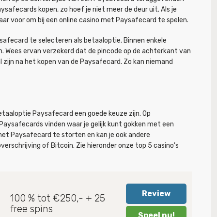
safecards kopen, zo hoef je niet meer de deur uit. Als je
laar voor om bij een online casino met Paysafecard te spelen.
safecard te selecteren als betaaloptie. Binnen enkele
an. Wees ervan verzekerd dat de pincode op de achterkant van
l zijn na het kopen van de Paysafecard. Zo kan niemand
e betaaloptie Paysafecard een goede keuze zijn. Op
Paysafecards vinden waar je gelijk kunt gokken met een
met Paysafecard te storten en kan je ook andere
verschrijving of Bitcoin. Zie hieronder onze top 5 casino's
Review
100 % tot €250,- + 25
free spins
Speel nu!