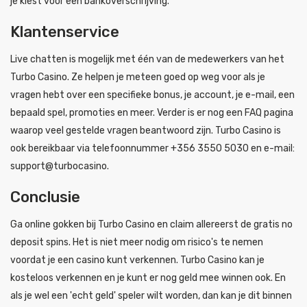
je kiest voor een bankoverschrijving.
Klantenservice
Live chatten is mogelijk met één van de medewerkers van het
Turbo Casino. Ze helpen je meteen goed op weg voor als je
vragen hebt over een specifieke bonus, je account, je e-mail, een
bepaald spel, promoties en meer. Verder is er nog een FAQ pagina
waarop veel gestelde vragen beantwoord zijn. Turbo Casino is
ook bereikbaar via telefoonnummer +356 3550 5030 en e-mail:
support@turbocasino.
Conclusie
Ga online gokken bij Turbo Casino en claim allereerst de gratis no
deposit spins. Het is niet meer nodig om risico's te nemen
voordat je een casino kunt verkennen. Turbo Casino kan je
kosteloos verkennen en je kunt er nog geld mee winnen ook. En
als je wel een 'echt geld' speler wilt worden, dan kan je dit binnen