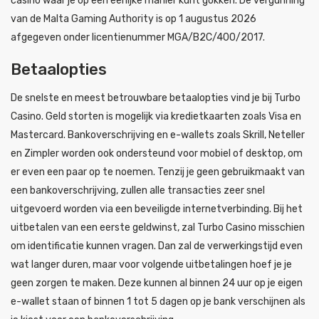
casino waar je op een eerlijke manier kunt gokken. De vergunning
van de Malta Gaming Authority is op 1 augustus 2026
afgegeven onder licentienummer MGA/B2C/400/2017.
Betaalopties
De snelste en meest betrouwbare betaalopties vind je bij Turbo
Casino. Geld storten is mogelijk via kredietkaarten zoals Visa en
Mastercard. Bankoverschrijving en e-wallets zoals Skrill, Neteller
en Zimpler worden ook ondersteund voor mobiel of desktop, om
er even een paar op te noemen. Tenzij je geen gebruikmaakt van
een bankoverschrijving, zullen alle transacties zeer snel
uitgevoerd worden via een beveiligde internetverbinding. Bij het
uitbetalen van een eerste geldwinst, zal Turbo Casino misschien
om identificatie kunnen vragen. Dan zal de verwerkingstijd even
wat langer duren, maar voor volgende uitbetalingen hoef je je
geen zorgen te maken. Deze kunnen al binnen 24 uur op je eigen
e-wallet staan of binnen 1 tot 5 dagen op je bank verschijnen als