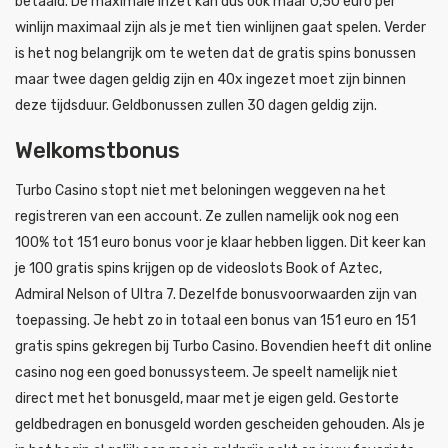
betaald. De maximale inzet kan dus ook maar 0,50 euro per
winlijn maximaal zijn als je met tien winlijnen gaat spelen. Verder
is het nog belangrijk om te weten dat de gratis spins bonussen
maar twee dagen geldig zijn en 40x ingezet moet zijn binnen
deze tijdsduur. Geldbonussen zullen 30 dagen geldig zijn.
Welkomstbonus
Turbo Casino stopt niet met beloningen weggeven na het
registreren van een account. Ze zullen namelijk ook nog een
100% tot 151 euro bonus voor je klaar hebben liggen. Dit keer kan
je 100 gratis spins krijgen op de videoslots Book of Aztec,
Admiral Nelson of Ultra 7. Dezelfde bonusvoorwaarden zijn van
toepassing. Je hebt zo in totaal een bonus van 151 euro en 151
gratis spins gekregen bij Turbo Casino. Bovendien heeft dit online
casino nog een goed bonussysteem. Je speelt namelijk niet
direct met het bonusgeld, maar met je eigen geld. Gestorte
geldbedragen en bonusgeld worden gescheiden gehouden. Als je