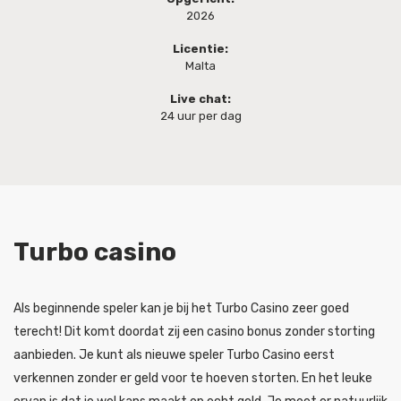
2026
Licentie:
Malta
Live chat:
24 uur per dag
Turbo casino
Als beginnende speler kan je bij het Turbo Casino zeer goed
terecht! Dit komt doordat zij een casino bonus zonder storting
aanbieden. Je kunt als nieuwe speler Turbo Casino eerst
verkennen zonder er geld voor te hoeven storten. En het leuke