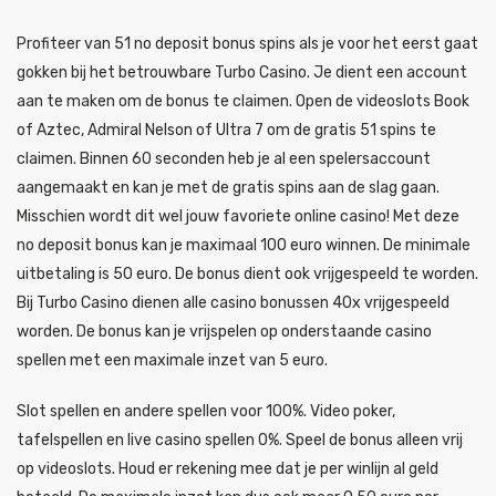
Profiteer van 51 no deposit bonus spins als je voor het eerst gaat
gokken bij het betrouwbare Turbo Casino. Je dient een account
aan te maken om de bonus te claimen. Open de videoslots Book
of Aztec, Admiral Nelson of Ultra 7 om de gratis 51 spins te
claimen. Binnen 60 seconden heb je al een spelersaccount
aangemaakt en kan je met de gratis spins aan de slag gaan.
Misschien wordt dit wel jouw favoriete online casino! Met deze
no deposit bonus kan je maximaal 100 euro winnen. De minimale
uitbetaling is 50 euro. De bonus dient ook vrijgespeeld te worden.
Bij Turbo Casino dienen alle casino bonussen 40x vrijgespeeld
worden. De bonus kan je vrijspelen op onderstaande casino
spellen met een maximale inzet van 5 euro.
Slot spellen en andere spellen voor 100%. Video poker,
tafelspellen en live casino spellen 0%. Speel de bonus alleen vrij
op videoslots. Houd er rekening mee dat je per winlijn al geld