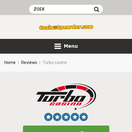
Menu
Home
Reviews
Turbo casino