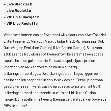
– Live Blackjack
– Live Roulette
– VIP Live Blackjack
– VIP Live Roulette
Videoslots komen van softwareontwikkelaars zoals NetEnt (Net
Entertainment), Amatic (Amatic Industries), Microgaming (Ook
Quickfire) en Evolution Gaming (Live Casino Games). Stuk voor
stuk zeer betrouwbare softwareontwikkelaars met een goede
reputatie in de gokindustrie. De casino spelletjes zijn allen
voorzien van RNG software en bieden gunstig
uitkeringspercentages. De uitkeringspercentages liggen op
casino spellen hoger dan in een fysiek casino. Terwijl je normaal
gesproken in een fysiek casino op speelautomaten met 85%
uitkeringspercentage terecht kunt, is het bij Turbo Casino
mogelijk om spellen met een uitkeringspercentage van boven de
98% te spelen!