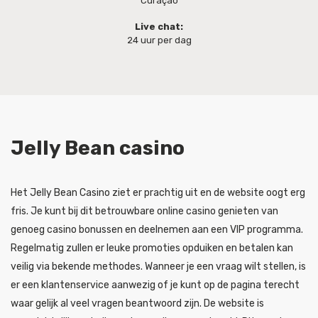
Curaçao
Live chat:
24 uur per dag
Jelly Bean casino
Het Jelly Bean Casino ziet er prachtig uit en de website oogt erg
fris. Je kunt bij dit betrouwbare online casino genieten van
genoeg casino bonussen en deelnemen aan een VIP programma.
Regelmatig zullen er leuke promoties opduiken en betalen kan
veilig via bekende methodes. Wanneer je een vraag wilt stellen, is
er een klantenservice aanwezig of je kunt op de pagina terecht
waar gelijk al veel vragen beantwoord zijn. De website is