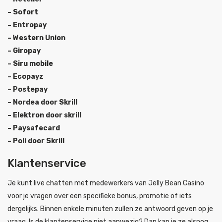
– Sofort
– Entropay
– Western Union
– Giropay
– Siru mobile
– Ecopayz
– Postepay
– Nordea door Skrill
– Elektron door skrill
– Paysafecard
– Poli door Skrill
Klantenservice
Je kunt live chatten met medewerkers van Jelly Bean Casino
voor je vragen over een specifieke bonus, promotie of iets
dergelijks. Binnen enkele minuten zullen ze antwoord geven op je
vraag. Is de klantenservice niet aanwezig? Dan kan je ze alsnog