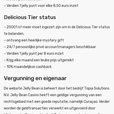
– Verdien 1 jelly punt voor elke 8,50 euro inzet
Delicious Tier status
– 25001 of meer moet ingezet zijn om in de Delicious Tier status
te belanden.
– ontvang een heerlijke mystery gift
– 24/7 persoonlijke privé accountmanagers beschikbaar
– Verdien 1 jelly punt per 8 euro inzet
– Krijg elke maand een leuke prijs uitgereikt
– 10% maandelijkse cashback
Vergunning en eigenaar
De website Jelly Bean is beheert door het bedrijf Topia Solutions
N.V. Jelly Bean Casino heeft een geldige vergunning van een
rechtsgebied met een goede reputatie, namelijk Curaçao. Verder
worden de geldtransacties verwerkt en uitgevoerd door