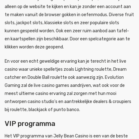
alleen op de website te kijken en kan je zonder een account aan
te maken vanuit de browser gokken in oefenmodus. Diverse fruit
slots, jackpot slots, klassieke slots en zeer populaire slots
kunnen gespeeld worden. Ook een zeer ruim aanbod aan tafel-
en kaartspellen zijn beschikbaar. Door een spelcategorie aan te
klikken worden deze geopend.
En voor een echt geweldige ervaring kan je terecht in het live
casino waar unieke spelletjes zoals Lightning roulette, Dream
catcher en Double Ball roulette ook aanwezig zijn. Evolution
Gaming zal de live casino games aandrijven, wat ook voor de
meest ultieme casino ervaring zal zorgen met hun mooi
ontworpen casino studio's en aantrekkelijke dealers & croupiers
bij roulette, blackjack of punto banco.
VIP programma
Het VIP programma van Jelly Bean Casino is een van de beste