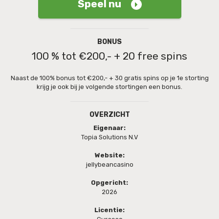
Speel nu
BONUS
100 % tot €200,- + 20 free spins
Naast de 100% bonus tot €200,- + 30 gratis spins op je 1e storting
krijg je ook bij je volgende stortingen een bonus.
OVERZICHT
Eigenaar:
Topia Solutions N.V
Website:
jellybeancasino
Opgericht:
2026
Licentie: